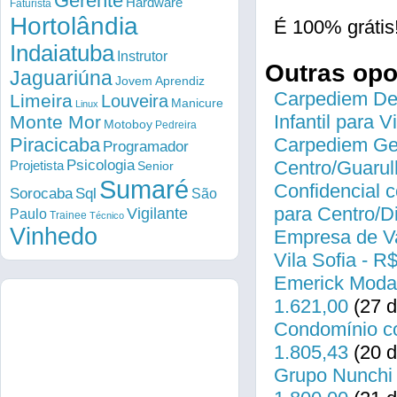
Gerente
Hardware
Faturista
Hortolândia
É 100% grátis
Indaiatuba
Instrutor
Outras op
Jaguariúna
Jovem Aprendiz
Carpediem Des
Limeira
Louveira
Manicure
Linux
Infantil para 
Monte Mor
Motoboy
Pedreira
Piracicaba
Carpediem Gen
Programador
Psicologia
Centro/Guarul
Projetista
Senior
Sumaré
Confidencial c
Sorocaba
Sql
São
para Centro/
Vigilante
Paulo
Trainee
Técnico
Vinhedo
Empresa de Va
Vila Sofia - R
Emerick Modas
1.621,00
(27 d
Condomínio co
1.805,43
(20 d
Grupo Nunchi 