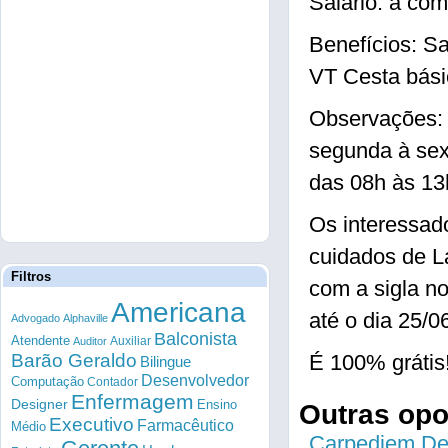
Salário: a com
Benefícios: Sa
VT Cesta bási
Observações: 
segunda à sex
das 08h às 13
Os interessad
cuidados de L
Filtros
com a sigla n
Americana
até o dia 25/0
Advogado
Alphaville
Balconista
Atendente
Auxiliar
Auditor
Barão Geraldo
É 100% grátis
Bilingue
Desenvolvedor
Computação
Contador
Enfermagem
Designer
Ensino
Outras op
Executivo
Farmacêutico
Médio
Carpediem Des