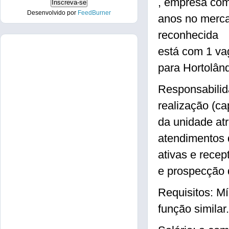
, empresa co
Desenvolvido por
FeedBurner
anos no merca
reconhecida
está com 1 va
para Hortolând
Responsabilid
realização (ca
da unidade at
atendimentos 
ativas e recep
e prospecção d
Requisitos: M
função similar.