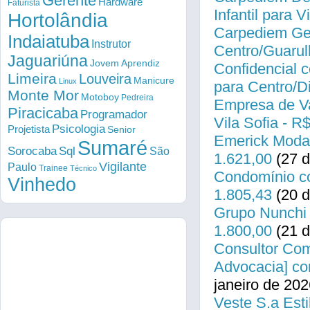
Gerente
Hardware
Faturista
Infantil para 
Hortolândia
Carpediem Gen
Indaiatuba
Instrutor
Centro/Guarul
Jaguariúna
Jovem Aprendiz
Confidencial c
Limeira
Louveira
Manicure
Linux
para Centro/
Monte Mor
Motoboy
Pedreira
Empresa de Va
Piracicaba
Programador
Vila Sofia - R
Psicologia
Projetista
Senior
Emerick Modas
Sumaré
Sorocaba
Sql
São
1.621,00
(27 d
Vigilante
Paulo
Trainee
Técnico
Condomínio co
Vinhedo
1.805,43
(20 d
Grupo Nunchi 
1.800,00
(21 d
Consultor Come
Advocacia] co
janeiro de 202
Veste S.a Esti