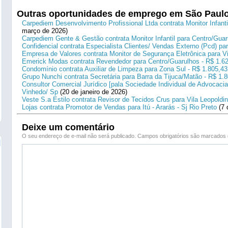
Outras oportunidades de emprego em São Paul
Carpediem Desenvolvimento Profissional Ltda contrata Monitor Infanti
março de 2026)
Carpediem Gente & Gestão contrata Monitor Infantil para Centro/Guar
Confidencial contrata Especialista Clientes/ Vendas Externo (Pcd) p
Empresa de Valores contrata Monitor de Segurança Eletrônica para Vi
Emerick Modas contrata Revendedor para Centro/Guarulhos - R$ 1.6
Condomínio contrata Auxiliar de Limpeza para Zona Sul - R$ 1.805,43
Grupo Nunchi contrata Secretária para Barra da Tijuca/Matão - R$ 1.
Consultor Comercial Jurídico [pala Sociedade Individual de Advocacia
Vinhedo/ Sp
(20 de janeiro de 2026)
Veste S.a Estilo contrata Revisor de Tecidos Crus para Vila Leopoldi
Lojas contrata Promotor de Vendas para Itú - Ararás - Sj Rio Preto
(7 
Deixe um comentário
O seu endereço de e-mail não será publicado.
Campos obrigatórios são marcado