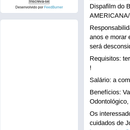
Dispafilm do B
Desenvolvido por
FeedBurner
AMERICANA/
Responsabilid
anos e morar e
será desconsi
Requisitos: te
!
Salário: a com
Benefícios: V
Odontológico, 
Os interessad
cuidados de J