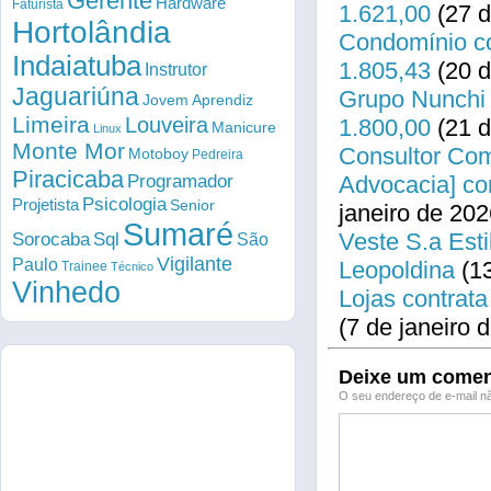
Gerente
Hardware
Faturista
1.621,00
(27 d
Hortolândia
Condomínio co
Indaiatuba
1.805,43
(20 d
Instrutor
Jaguariúna
Grupo Nunchi 
Jovem Aprendiz
Limeira
Louveira
1.800,00
(21 d
Manicure
Linux
Monte Mor
Consultor Come
Motoboy
Pedreira
Piracicaba
Programador
Advocacia] co
Psicologia
Projetista
Senior
janeiro de 202
Sumaré
Veste S.a Esti
Sorocaba
Sql
São
Vigilante
Paulo
Leopoldina
(13
Trainee
Técnico
Vinhedo
Lojas contrata
(7 de janeiro 
Deixe um comen
O seu endereço de e-mail nã