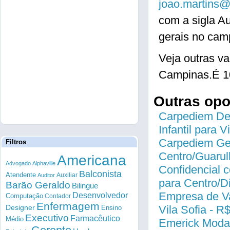
joao.martins@
com a sigla Au
gerais no cam
Veja outras v
Campinas.É 1
Outras op
Carpediem Des
Infantil para 
Carpediem Gen
Filtros
Centro/Guarul
Americana
Advogado
Alphaville
Confidencial c
Balconista
Atendente
Auxiliar
Auditor
para Centro/
Barão Geraldo
Bilingue
Empresa de Va
Desenvolvedor
Computação
Contador
Enfermagem
Designer
Vila Sofia - R
Ensino
Executivo
Farmacêutico
Médio
Emerick Modas