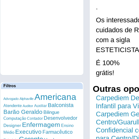
.
Os interessad
cuidados de R
com a sigla
ESTETICISTA n
É 100%
grátis!
Filtros
Outras op
Americana
Carpediem Des
Advogado
Alphaville
Balconista
Infantil para 
Atendente
Auxiliar
Auditor
Barão Geraldo
Bilingue
Carpediem Gen
Desenvolvedor
Computação
Contador
Centro/Guarul
Enfermagem
Designer
Ensino
Confidencial c
Executivo
Farmacêutico
Médio
para Centro/