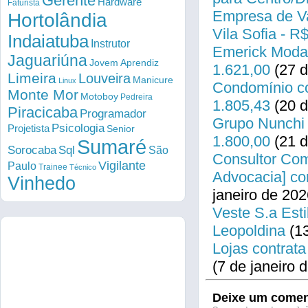
Gerente
Hardware
Faturista
Empresa de Va
Hortolândia
Vila Sofia - R
Indaiatuba
Instrutor
Emerick Modas
Jaguariúna
Jovem Aprendiz
1.621,00
(27 d
Limeira
Louveira
Manicure
Linux
Condomínio co
Monte Mor
Motoboy
Pedreira
1.805,43
(20 d
Piracicaba
Programador
Grupo Nunchi 
Psicologia
Projetista
Senior
1.800,00
(21 d
Sumaré
Sorocaba
Sql
São
Consultor Come
Vigilante
Paulo
Trainee
Técnico
Advocacia] co
Vinhedo
janeiro de 202
Veste S.a Esti
Leopoldina
(13
Lojas contrata
(7 de janeiro 
Deixe um comen