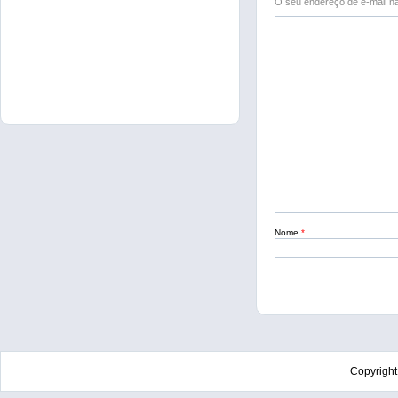
O seu endereço de e-mail nã
Nome
*
Copyrigh