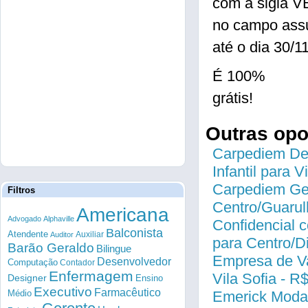
com a sigla
no campo ass
até o dia 30/1
É 100%
grátis!
Outras op
Carpediem Des
Infantil para 
Carpediem Gen
Filtros
Centro/Guarul
Americana
Advogado
Alphaville
Confidencial c
Balconista
Atendente
Auxiliar
Auditor
para Centro/
Barão Geraldo
Bilingue
Empresa de Va
Desenvolvedor
Computação
Contador
Enfermagem
Vila Sofia - R
Designer
Ensino
Executivo
Farmacêutico
Médio
Emerick Modas