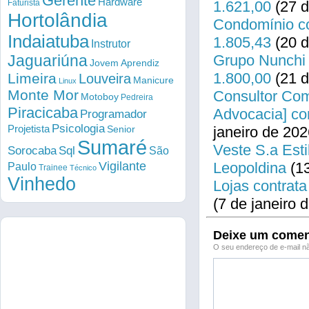
Gerente
Hardware
Faturista
1.621,00
(27 d
Hortolândia
Condomínio co
Indaiatuba
1.805,43
(20 d
Instrutor
Jaguariúna
Grupo Nunchi 
Jovem Aprendiz
1.800,00
(21 d
Limeira
Louveira
Manicure
Linux
Monte Mor
Consultor Come
Motoboy
Pedreira
Piracicaba
Advocacia] co
Programador
Psicologia
Projetista
Senior
janeiro de 202
Sumaré
Veste S.a Esti
Sorocaba
Sql
São
Vigilante
Leopoldina
(13
Paulo
Trainee
Técnico
Vinhedo
Lojas contrata
(7 de janeiro 
Deixe um comen
O seu endereço de e-mail nã