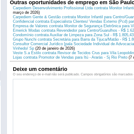
Outras oportunidades de emprego em São Paul
Carpediem Desenvolvimento Profissional Ltda contrata Monitor Infanti
março de 2026)
Carpediem Gente & Gestão contrata Monitor Infantil para Centro/Guar
Confidencial contrata Especialista Clientes/ Vendas Externo (Pcd) p
Empresa de Valores contrata Monitor de Segurança Eletrônica para Vi
Emerick Modas contrata Revendedor para Centro/Guarulhos - R$ 1.6
Condomínio contrata Auxiliar de Limpeza para Zona Sul - R$ 1.805,43
Grupo Nunchi contrata Secretária para Barra da Tijuca/Matão - R$ 1.
Consultor Comercial Jurídico [pala Sociedade Individual de Advocacia
Vinhedo/ Sp
(20 de janeiro de 2026)
Veste S.a Estilo contrata Revisor de Tecidos Crus para Vila Leopoldi
Lojas contrata Promotor de Vendas para Itú - Ararás - Sj Rio Preto
(7 
Deixe um comentário
O seu endereço de e-mail não será publicado.
Campos obrigatórios são marcado