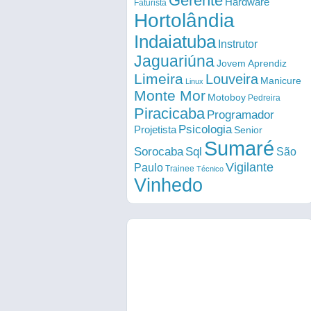
Gerente
Hardware
Faturista
Hortolândia
Indaiatuba
Instrutor
Jaguariúna
Jovem Aprendiz
Limeira
Louveira
Manicure
Linux
Monte Mor
Motoboy
Pedreira
Piracicaba
Programador
Psicologia
Projetista
Senior
Sumaré
Sorocaba
Sql
São
Vigilante
Paulo
Trainee
Técnico
Vinhedo