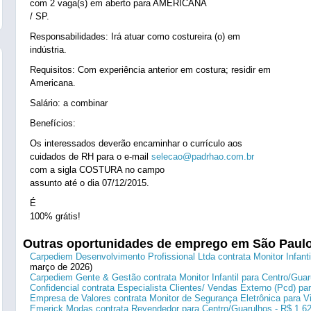
com 2 vaga(s) em aberto para AMERICANA
/ SP.
Responsabilidades: Irá atuar como costureira (o) em
indústria.
Requisitos: Com experiência anterior em costura; residir em
Americana.
Salário: a combinar
Benefícios:
Os interessados deverão encaminhar o currículo aos
cuidados de RH para o e-mail
selecao@padrhao.com.br
com a sigla COSTURA no campo
assunto até o dia 07/12/2015.
É
100% grátis!
Outras oportunidades de emprego em São Paul
Carpediem Desenvolvimento Profissional Ltda contrata Monitor Infanti
março de 2026)
Carpediem Gente & Gestão contrata Monitor Infantil para Centro/Guar
Confidencial contrata Especialista Clientes/ Vendas Externo (Pcd) p
Empresa de Valores contrata Monitor de Segurança Eletrônica para Vi
Emerick Modas contrata Revendedor para Centro/Guarulhos - R$ 1.6