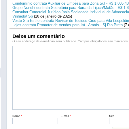
Condomínio contrata Auxiliar de Limpeza para Zona Sul - R$ 1.805,43
Grupo Nunchi contrata Secretária para Barra da Tijuca/Matão - R$ 1.
Consultor Comercial Jurídico [pala Sociedade Individual de Advocacia
Vinhedo/ Sp
(20 de janeiro de 2026)
Veste S.a Estilo contrata Revisor de Tecidos Crus para Vila Leopoldi
Lojas contrata Promotor de Vendas para Itú - Ararás - Sj Rio Preto
(7 
Deixe um comentário
O seu endereço de e-mail não será publicado.
Campos obrigatórios são marcado
Nome
*
E-mail
*
Site