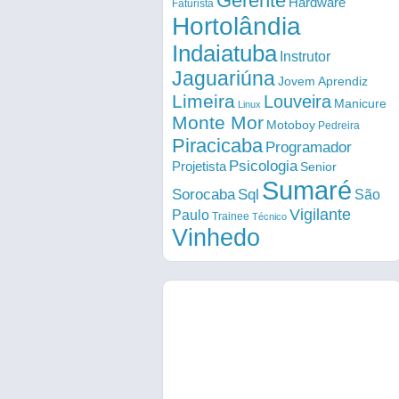
Gerente
Hardware
Faturista
Hortolândia
Indaiatuba
Instrutor
Jaguariúna
Jovem Aprendiz
Limeira
Louveira
Manicure
Linux
Monte Mor
Motoboy
Pedreira
Piracicaba
Programador
Psicologia
Projetista
Senior
Sumaré
Sorocaba
Sql
São
Vigilante
Paulo
Trainee
Técnico
Vinhedo