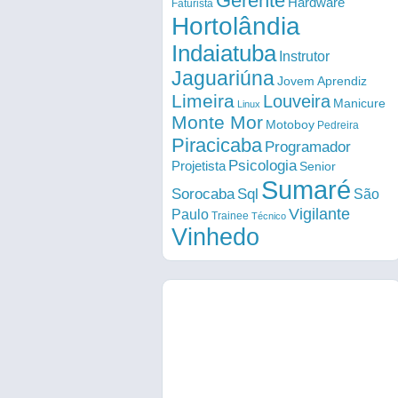
Gerente
Hardware
Faturista
Hortolândia
Indaiatuba
Instrutor
Jaguariúna
Jovem Aprendiz
Limeira
Louveira
Manicure
Linux
Monte Mor
Motoboy
Pedreira
Piracicaba
Programador
Psicologia
Projetista
Senior
Sumaré
Sorocaba
Sql
São
Vigilante
Paulo
Trainee
Técnico
Vinhedo