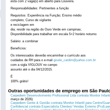
está com 2 vaga(s) em aberto para Louveira.
Responsabilidades: Pertinentes a função
Requisitos: Experiência na Função; Ensino médio
completo; Curso de vigilante
e reciclagem em
dia; residir na região do Ouro Verde em campinas;
Disponibilidade para trabalhar em escala 5×2 horário noturno
Salário: a combinar
Benefícios:
Os interessados deverão encaminhar o currículo aos
cuidados de RH para o e-mail
gisele_cardim@yahoo.com.br
com a sigla VIGLOUV no campo
assunto até o dia 04/12/2015.
É
100% grátis!
Outras oportunidades de emprego em São Paul
Carpediem Desenvolvimento Profissional Ltda contrata Monitor Infanti
março de 2026)
Carpediem Gente & Gestão contrata Monitor Infantil para Centro/Guar
Confidencial contrata Especialista Clientes/ Vendas Externo (Pcd) p