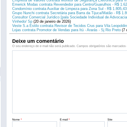
Empresa de Valores contrata Monitor de Segurança Eletrônica para Vi
Emerick Modas contrata Revendedor para Centro/Guarulhos - R$ 1.6
Condomínio contrata Auxiliar de Limpeza para Zona Sul - R$ 1.805,43
Grupo Nunchi contrata Secretária para Barra da Tijuca/Matão - R$ 1.
Consultor Comercial Jurídico [pala Sociedade Individual de Advocacia
Vinhedo/ Sp
(20 de janeiro de 2026)
Veste S.a Estilo contrata Revisor de Tecidos Crus para Vila Leopoldi
Lojas contrata Promotor de Vendas para Itú - Ararás - Sj Rio Preto
(7 
Deixe um comentário
O seu endereço de e-mail não será publicado.
Campos obrigatórios são marcado
Nome
*
E-mail
*
Site