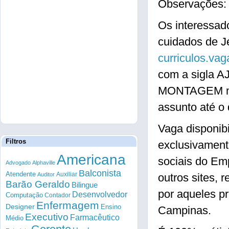
Observações: 
Os interessad
cuidados de J
curriculos.va
com a sigla
MONTAGEM n
assunto até o 
Vaga disponib
Filtros
exclusivament
Americana
sociais do Em
Advogado
Alphaville
Balconista
Atendente
Auxiliar
Auditor
outros sites, 
Barão Geraldo
Bilingue
por aqueles p
Desenvolvedor
Computação
Contador
Enfermagem
Designer
Ensino
Campinas.
Executivo
Farmacêutico
Médio