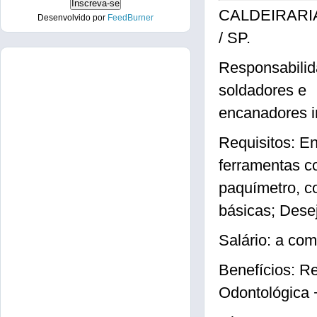
CALDEIRARIA 
Desenvolvido por
FeedBurner
/ SP.
Responsabilida
soldadores e
encanadores in
Requisitos: E
ferramentas co
paquímetro, c
básicas; Desej
Salário: a com
Benefícios: Re
Odontológica 