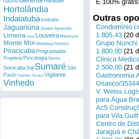
Gerente
É 100% grátis
Hardware
Faturista
Hortolândia
Outras op
Indaiatuba
Instrutor
Condomínio co
Jaguariúna
Jovem Aprendiz
1.805,43
(20 d
Limeira
Louveira
Manicure
Linux
Monte Mor
Grupo Nunchi 
Motoboy
Pedreira
Piracicaba
1.800,00
(21 d
Programador
Psicologia
Projetista
Clinica Medica
Senior
Sumaré
2.500,00
(21 d
Sorocaba
Sql
São
Gastronomia A
Vigilante
Paulo
Trainee
Técnico
Vinhedo
Osasco/35344
V. Weiss Logís
para Água Bra
Ac5 Construçõ
para Vila Gui
Centro de Dist
Jaraguá e Chá