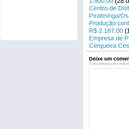
1.900,00
(28 d
Centro de Dist
Piratininga/O
Produção cont
R$ 2.187,00
(
Empresa de Pr
Cerqueira Cés
Deixe um comen
O seu endereço de e-mail nã