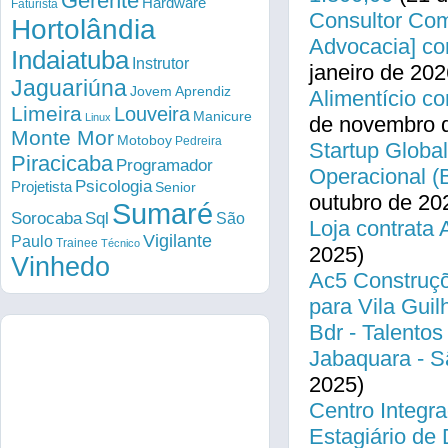
Gerente
Hardware
Faturista
Consultor Come
Hortolândia
Advocacia] co
Indaiatuba
Instrutor
janeiro de 202
Jaguariúna
Jovem Aprendiz
Alimentício co
Limeira
Louveira
Manicure
Linux
de novembro 
Monte Mor
Motoboy
Pedreira
Startup Global
Piracicaba
Programador
Operacional (
Psicologia
Projetista
Senior
outubro de 20
Sumaré
Sorocaba
Sql
São
Loja contrata
Vigilante
Paulo
Trainee
Técnico
2025)
Vinhedo
Ac5 Construçõ
para Vila Gui
Bdr - Talentos
Jabaquara - S
2025)
Centro Integr
Estagiário de 