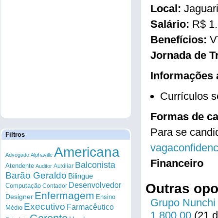
Local:
Jaguar
Salário:
R$ 1
Benefícios:
V
Jornada de T
Informações 
Currículos 
Formas de ca
Para se candid
Filtros
vagaconfiden
Americana
Advogado
Alphaville
Financeiro
Balconista
Atendente
Auxiliar
Auditor
Barão Geraldo
Bilingue
Desenvolvedor
Outras op
Computação
Contador
Enfermagem
Designer
Ensino
Grupo Nunchi 
Executivo
Farmacêutico
Médio
1.800,00
(21 d