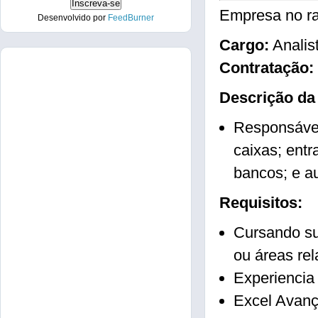
Empresa no ra
Desenvolvido por
FeedBurner
Cargo:
Analist
Contratação:
Descrição da
Responsável
caixas; entr
bancos; e au
Requisitos:
Cursando su
ou áreas re
Experiencia 
Excel Avanç