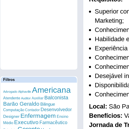
Superior co
Marketing;
Conheciment
Habilidade e
Experiência
Conheciment
Conheciment
Desejável i
Filtros
Disponibilid
Americana
Advogado
Alphaville
Conheciment
Balconista
Atendente
Auxiliar
Auditor
Barão Geraldo
Bilingue
Local:
São Pa
Desenvolvedor
Computação
Contador
Benefícios:
V
Enfermagem
Designer
Ensino
Executivo
Farmacêutico
Médio
Jornada de T