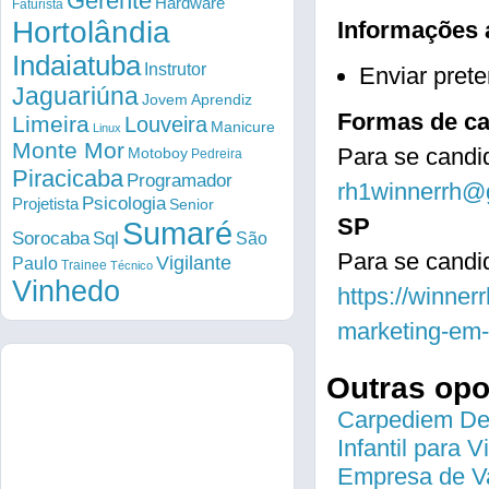
Gerente
Hardware
Faturista
Hortolândia
Informações 
Indaiatuba
Instrutor
Enviar prete
Jaguariúna
Jovem Aprendiz
Formas de ca
Limeira
Louveira
Manicure
Linux
Monte Mor
Para se candid
Motoboy
Pedreira
Piracicaba
Programador
rh1winnerrh@
Psicologia
Projetista
Senior
SP
Sumaré
Sorocaba
Sql
São
Para se candi
Vigilante
Paulo
Trainee
Técnico
Vinhedo
https://winner
marketing-em-
Outras op
Carpediem Des
Infantil para 
Empresa de Va