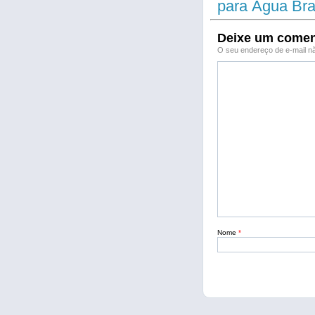
para Água Bra
Deixe um comen
O seu endereço de e-mail nã
Nome
*