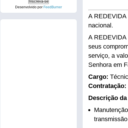
Desenvolvido por
FeedBurner
A REDEVIDA de
nacional.
A REDEVIDA é o
seus compromi
serviço, a va
Senhora em Fá
Cargo:
Técnic
Contratação:
Descrição da
Manutenção 
transmissã