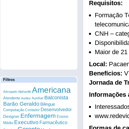
Requisitos:
Formação Té
telecomuni
CNH – categ
Disponibili
Maior de 21
Local:
Pacaem
Benefícios:
V
Filtros
Jornada de T
Americana
Advogado
Alphaville
Informações 
Balconista
Atendente
Auxiliar
Auditor
Barão Geraldo
Bilingue
Interessados
Desenvolvedor
Computação
Contador
Enfermagem
www.redevid
Designer
Ensino
Executivo
Farmacêutico
Médio
Formas de ca