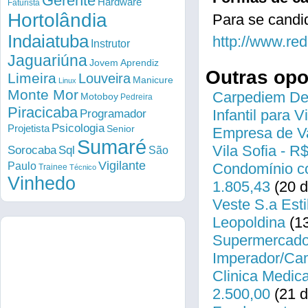
Gerente
Hardware
Faturista
Hortolândia
Para se candi
Indaiatuba
http://www.re
Instrutor
Jaguariúna
Jovem Aprendiz
Outras op
Limeira
Louveira
Manicure
Linux
Monte Mor
Carpediem Des
Motoboy
Pedreira
Piracicaba
Infantil para 
Programador
Psicologia
Projetista
Senior
Empresa de Va
Sumaré
Vila Sofia - R
Sorocaba
Sql
São
Vigilante
Paulo
Condomínio co
Trainee
Técnico
Vinhedo
1.805,43
(20 d
Veste S.a Esti
Leopoldina
(13
Supermercado 
Imperador/Cam
Clinica Medica
2.500,00
(21 d