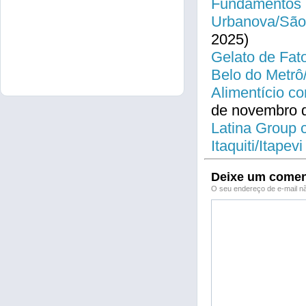
Fundamentos 
Urbanova/São
2025)
Gelato de Fat
Belo do Metrô
Alimentício co
de novembro 
Latina Group 
Itaquiti/Itapev
Deixe um comen
O seu endereço de e-mail nã